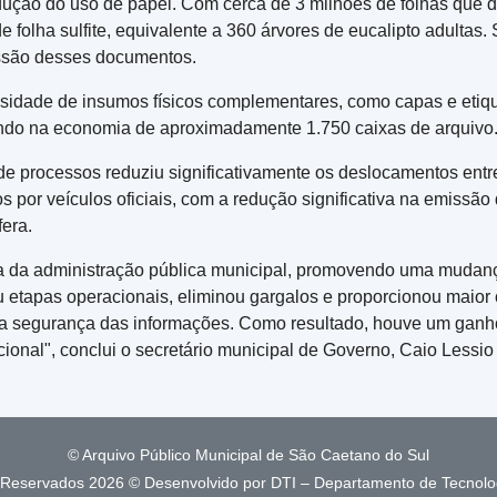
edução do uso de papel. Com cerca de 3 milhões de folhas que de
olha sulfite, equivalente a 360 árvores de eucalipto adultas.
ressão desses documentos.
idade de insumos físicos complementares, como capas e etique
ando na economia de aproximadamente 1.750 caixas de arquivo
a de processos reduziu significativamente os deslocamentos ent
s por veículos oficiais, com a redução significativa na emissão
era.
a da administração pública municipal, promovendo uma mudança
u etapas operacionais, eliminou gargalos e proporcionou maior
 e a segurança das informações. Como resultado, houve um ganho
ional", conclui o secretário municipal de Governo, Caio Lessio 
© Arquivo Público Municipal de São Caetano do Sul
s Reservados
2026 © Desenvolvido por DTI – Departamento de Tecnolo