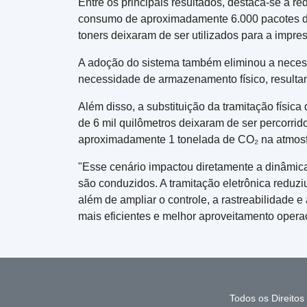
Entre os principais resultados, destaca-se a r
consumo de aproximadamente 6.000 pacotes de f
toners deixaram de ser utilizados para a imp
A adoção do sistema também eliminou a necess
necessidade de armazenamento físico, result
Além disso, a substituição da tramitação físic
de 6 mil quilômetros deixaram de ser percorrido
aproximadamente 1 tonelada de CO₂ na atmosf
"Esse cenário impactou diretamente a dinâmic
são conduzidos. A tramitação eletrônica reduzi
além de ampliar o controle, a rastreabilidade
mais eficientes e melhor aproveitamento operac
Todos os Direito