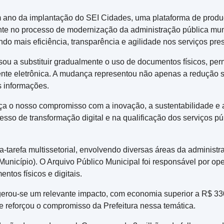
m ano da implantação do SEI Cidades, uma plataforma de prod
ante no processo de modernização da administração pública muni
ndo mais eficiência, transparência e agilidade nos serviços pre
 a substituir gradualmente o uso de documentos físicos, permit
te eletrônica. A mudança representou não apenas a redução s
s informações.
rça o nosso compromisso com a inovação, a sustentabilidade e a
sso de transformação digital e na qualificação dos serviços pú
-tarefa multissetorial, envolvendo diversas áreas da administ
unicípio). O Arquivo Público Municipal foi responsável por oper
ntos físicos e digitais.
rou-se um relevante impacto, com economia superior a R$ 330 m
 e reforçou o compromisso da Prefeitura nessa temática.